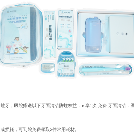
蛀牙，医院赠送以下牙面清洁防蛀权益：● 享1次 免费 牙面清洁：
失或损耗，可到院免费领取3件常用耗材。