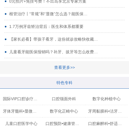
0元拍片+免挂号费！不出岛享北京专家方案
根管治疗丨“常规”和“显微”怎么选？能医保…
1.7万例牙齿矫治背后：医生和体系都重要
【家长必看】带孩子看牙，这份就诊攻略快收藏…
儿童看牙能医保报销吗？补牙、拔牙等怎么收费…
查看更多>>
特色专科
国际VIP口腔诊疗中心
口腔颌面外科
数字化种植中心
牙体牙髓科•显微治疗中心
数字化正畸中心
牙周黏膜科•洁牙中心
儿童口腔医学中心
口腔预防•健康管理科
口腔麻醉科•舒适化诊疗中心