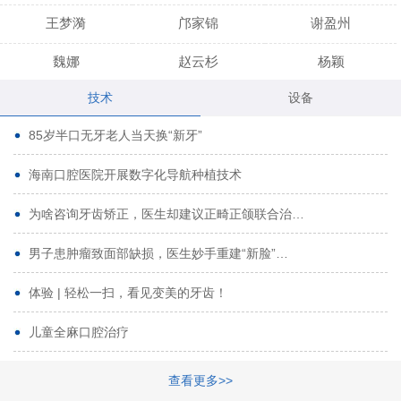
王梦漪
邝家锦
谢盈州
魏娜
赵云杉
杨颖
技术
设备
段小龙
吾尔肯
黄启龙
85岁半口无牙老人当天换“新牙”
代艳虹
林芳诚
宋波
海南口腔医院开展数字化导航种植技术
曹香林
姜炳华
杨川
为啥咨询牙齿矫正，医生却建议正畸正颌联合治…
姚宗将
梁春晓
熊修邦
男子患肿瘤致面部缺损，医生妙手重建“新脸”…
林夏羽
颜晶
李春选
路娜
商晔
文灵周
体验 | 轻松一扫，看见变美的牙齿！
周碧玲
吴关昌
唐敏
儿童全麻口腔治疗
杨珠
黄芬芳
黄泽浩
查看更多>>