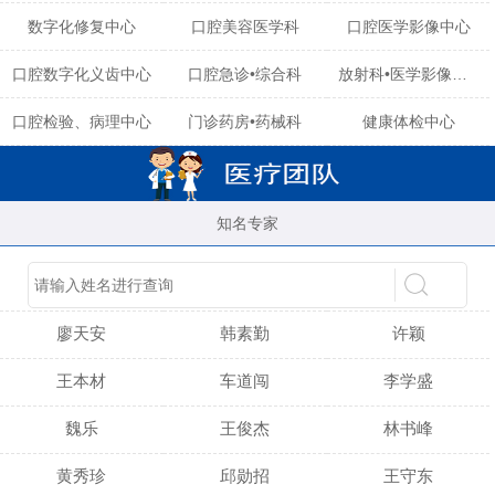
数字化修复中心
口腔美容医学科
口腔医学影像中心
口腔数字化义齿中心
口腔急诊•综合科
放射科•医学影像中心
口腔检验、病理中心
门诊药房•药械科
健康体检中心
知名专家
陈育玲
谢小雪
吴晓桃
廖天安
韩素勤
许颖
王本材
车道闯
李学盛
魏乐
王俊杰
林书峰
黄秀珍
邱勋招
王守东