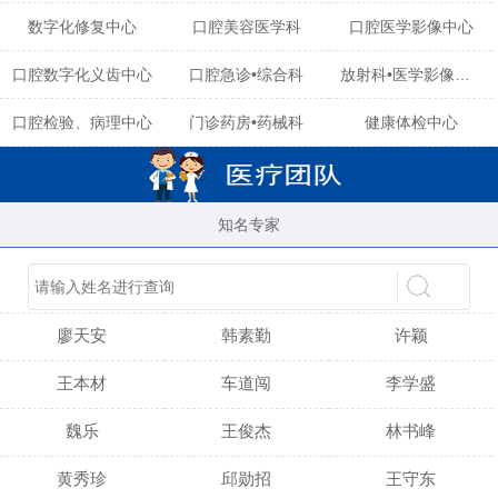
数字化修复中心
口腔美容医学科
口腔医学影像中心
口腔数字化义齿中心
口腔急诊•综合科
放射科•医学影像中心
口腔检验、病理中心
门诊药房•药械科
健康体检中心
知名专家
陈育玲
谢小雪
吴晓桃
廖天安
韩素勤
许颖
王本材
车道闯
李学盛
魏乐
王俊杰
林书峰
黄秀珍
邱勋招
王守东