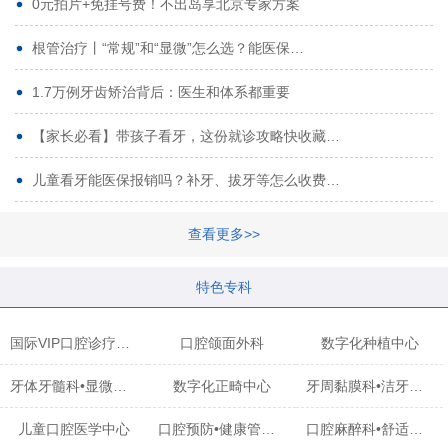
0元拍片+免挂号费！不出岛享北京专家方案
根管治疗丨“常规”和“显微”怎么选？能医保…
1.7万例牙齿矫治背后：医生和体系都重要
【家长必看】带孩子看牙，这份就诊攻略快收藏…
儿童看牙能医保报销吗？补牙、拔牙等怎么收费…
查看更多>>
特色专科
国际VIP口腔诊疗中心
口腔颌面外科
数字化种植中心
牙体牙髓科•显微治疗中心
数字化正畸中心
牙周黏膜科•洁牙中心
儿童口腔医学中心
口腔预防•健康管理科
口腔麻醉科•舒适化诊疗中心