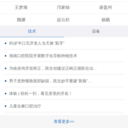
王梦漪
邝家锦
谢盈州
魏娜
赵云杉
杨颖
技术
设备
段小龙
吾尔肯
黄启龙
85岁半口无牙老人当天换“新牙”
代艳虹
林芳诚
宋波
海南口腔医院开展数字化导航种植技术
曹香林
姜炳华
杨川
为啥咨询牙齿矫正，医生却建议正畸正颌联合治…
姚宗将
梁春晓
熊修邦
男子患肿瘤致面部缺损，医生妙手重建“新脸”…
林夏羽
颜晶
李春选
路娜
商晔
文灵周
体验 | 轻松一扫，看见变美的牙齿！
周碧玲
吴关昌
唐敏
儿童全麻口腔治疗
杨珠
黄芬芳
黄泽浩
查看更多>>