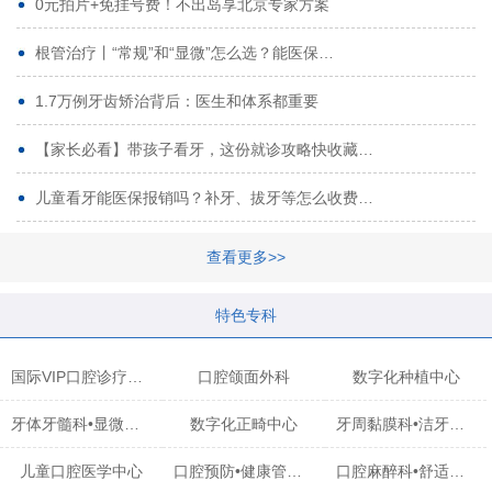
0元拍片+免挂号费！不出岛享北京专家方案
根管治疗丨“常规”和“显微”怎么选？能医保…
1.7万例牙齿矫治背后：医生和体系都重要
【家长必看】带孩子看牙，这份就诊攻略快收藏…
儿童看牙能医保报销吗？补牙、拔牙等怎么收费…
查看更多>>
特色专科
国际VIP口腔诊疗中心
口腔颌面外科
数字化种植中心
牙体牙髓科•显微治疗中心
数字化正畸中心
牙周黏膜科•洁牙中心
儿童口腔医学中心
口腔预防•健康管理科
口腔麻醉科•舒适化诊疗中心