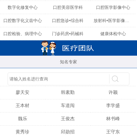
数字化修复中心
口腔美容医学科
口腔医学影像中心
口腔数字化义齿中心
口腔急诊•综合科
放射科•医学影像中心
口腔检验、病理中心
门诊药房•药械科
健康体检中心
知名专家
陈育玲
谢小雪
吴晓桃
廖天安
韩素勤
许颖
王本材
车道闯
李学盛
魏乐
王俊杰
林书峰
黄秀珍
邱勋招
王守东