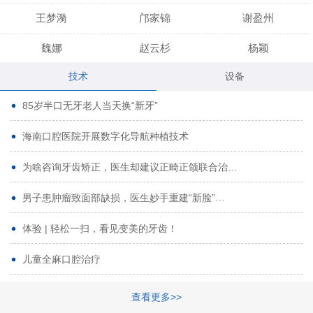
王梦漪
邝家锦
谢盈州
魏娜
赵云杉
杨颖
技术
设备
段小龙
吾尔肯
黄启龙
85岁半口无牙老人当天换“新牙”
代艳虹
林芳诚
宋波
海南口腔医院开展数字化导航种植技术
曹香林
姜炳华
杨川
为啥咨询牙齿矫正，医生却建议正畸正颌联合治…
姚宗将
梁春晓
熊修邦
男子患肿瘤致面部缺损，医生妙手重建“新脸”…
林夏羽
颜晶
李春选
路娜
商晔
文灵周
体验 | 轻松一扫，看见变美的牙齿！
周碧玲
吴关昌
唐敏
儿童全麻口腔治疗
杨珠
黄芬芳
黄泽浩
查看更多>>